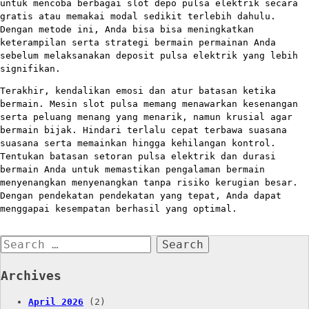
untuk mencoba berbagai slot depo pulsa elektrik secara
gratis atau memakai modal sedikit terlebih dahulu.
Dengan metode ini, Anda bisa bisa meningkatkan
keterampilan serta strategi bermain permainan Anda
sebelum melaksanakan deposit pulsa elektrik yang lebih
signifikan.
Terakhir, kendalikan emosi dan atur batasan ketika
bermain. Mesin slot pulsa memang menawarkan kesenangan
serta peluang menang yang menarik, namun krusial agar
bermain bijak. Hindari terlalu cepat terbawa suasana
suasana serta memainkan hingga kehilangan kontrol.
Tentukan batasan setoran pulsa elektrik dan durasi
bermain Anda untuk memastikan pengalaman bermain
menyenangkan menyenangkan tanpa risiko kerugian besar.
Dengan pendekatan pendekatan yang tepat, Anda dapat
menggapai kesempatan berhasil yang optimal.
Search
for:
Archives
April 2026
(2)