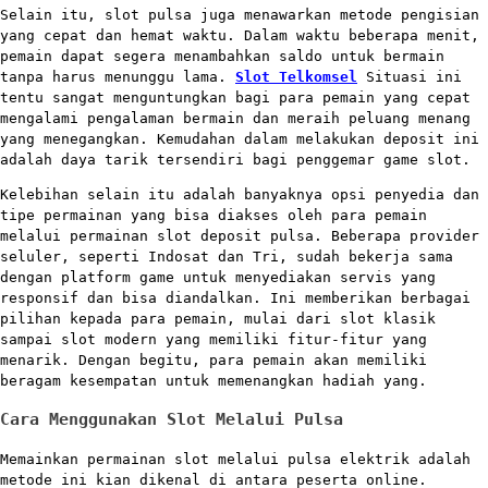
Selain itu, slot pulsa juga menawarkan metode pengisian
yang cepat dan hemat waktu. Dalam waktu beberapa menit,
pemain dapat segera menambahkan saldo untuk bermain
tanpa harus menunggu lama.
Slot Telkomsel
Situasi ini
tentu sangat menguntungkan bagi para pemain yang cepat
mengalami pengalaman bermain dan meraih peluang menang
yang menegangkan. Kemudahan dalam melakukan deposit ini
adalah daya tarik tersendiri bagi penggemar game slot.
Kelebihan selain itu adalah banyaknya opsi penyedia dan
tipe permainan yang bisa diakses oleh para pemain
melalui permainan slot deposit pulsa. Beberapa provider
seluler, seperti Indosat dan Tri, sudah bekerja sama
dengan platform game untuk menyediakan servis yang
responsif dan bisa diandalkan. Ini memberikan berbagai
pilihan kepada para pemain, mulai dari slot klasik
sampai slot modern yang memiliki fitur-fitur yang
menarik. Dengan begitu, para pemain akan memiliki
beragam kesempatan untuk memenangkan hadiah yang.
Cara Menggunakan Slot Melalui Pulsa
Memainkan permainan slot melalui pulsa elektrik adalah
metode ini kian dikenal di antara peserta online.