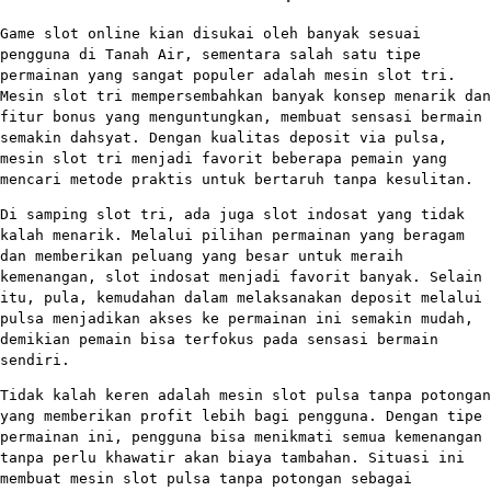
Game slot online kian disukai oleh banyak sesuai
pengguna di Tanah Air, sementara salah satu tipe
permainan yang sangat populer adalah mesin slot tri.
Mesin slot tri mempersembahkan banyak konsep menarik dan
fitur bonus yang menguntungkan, membuat sensasi bermain
semakin dahsyat. Dengan kualitas deposit via pulsa,
mesin slot tri menjadi favorit beberapa pemain yang
mencari metode praktis untuk bertaruh tanpa kesulitan.
Di samping slot tri, ada juga slot indosat yang tidak
kalah menarik. Melalui pilihan permainan yang beragam
dan memberikan peluang yang besar untuk meraih
kemenangan, slot indosat menjadi favorit banyak. Selain
itu, pula, kemudahan dalam melaksanakan deposit melalui
pulsa menjadikan akses ke permainan ini semakin mudah,
demikian pemain bisa terfokus pada sensasi bermain
sendiri.
Tidak kalah keren adalah mesin slot pulsa tanpa potongan
yang memberikan profit lebih bagi pengguna. Dengan tipe
permainan ini, pengguna bisa menikmati semua kemenangan
tanpa perlu khawatir akan biaya tambahan. Situasi ini
membuat mesin slot pulsa tanpa potongan sebagai