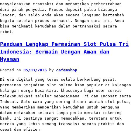
menyelesaikan transaksi dan menantikan pemberitahuan
dari pihak penyedia. Proses deposit pulsa biasanya
lancar, dan saldo Anda akan segera langsung bertambah
begitu setelah proses berhasil. Dengan cara ini, Anda
bisa menikmati kemudahan dalam bertransaksi secara
ribet.
Panduan Lengkap Permainan Slot Pulsa Tri
Indonesia: Bermain Dengan Aman dan
Nyaman
Posted on
05/03/2026
by
cafamshop
Di era digital yang terus selalu berkembang pesat,
permainan perjudian slot online kian populer di kalangan
kalangan warga Nusantara, khususnya bagi user servis
telekomunikasi seluler sebagaimana Tri dan Indosat serta
Indosat. Satu cara yang sering dicari adalah slot pulsa,
yang memberikan memberikan kemudahan untuk pengguna
dalam melakukan setoran tanpa perlu memakai rekening
bank. Ini pastinya sangat memudahkan, terutama untuk
mereka yang lebih senang transaksi secara praktis dan
cepat dan efisien.