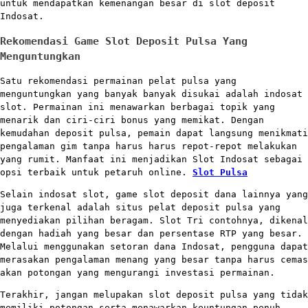
untuk mendapatkan kemenangan besar di slot deposit
Indosat.
Rekomendasi Game Slot Deposit Pulsa Yang
Menguntungkan
Satu rekomendasi permainan pelat pulsa yang
menguntungkan yang banyak banyak disukai adalah indosat
slot. Permainan ini menawarkan berbagai topik yang
menarik dan ciri-ciri bonus yang memikat. Dengan
kemudahan deposit pulsa, pemain dapat langsung menikmati
pengalaman gim tanpa harus harus repot-repot melakukan
yang rumit. Manfaat ini menjadikan Slot Indosat sebagai
opsi terbaik untuk petaruh online.
Slot Pulsa
Selain indosat slot, game slot deposit dana lainnya yang
juga terkenal adalah situs pelat deposit pulsa yang
menyediakan pilihan beragam. Slot Tri contohnya, dikenal
dengan hadiah yang besar dan persentase RTP yang besar.
Melalui menggunakan setoran dana Indosat, pengguna dapat
merasakan pengalaman menang yang besar tanpa harus cemas
akan potongan yang mengurangi investasi permainan.
Terakhir, jangan melupakan slot deposit pulsa yang tidak
memiliki potongan serta menawarkan keuntungan penuh