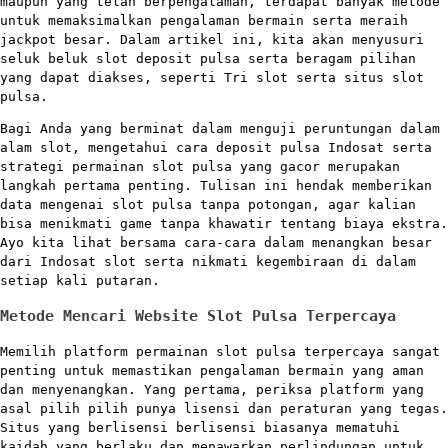
maupun yang telah berpengalaman, terdapat banyak metode
untuk memaksimalkan pengalaman bermain serta meraih
jackpot besar. Dalam artikel ini, kita akan menyusuri
seluk beluk slot deposit pulsa serta beragam pilihan
yang dapat diakses, seperti Tri slot serta situs slot
pulsa.
Bagi Anda yang berminat dalam menguji peruntungan dalam
alam slot, mengetahui cara deposit pulsa Indosat serta
strategi permainan slot pulsa yang gacor merupakan
langkah pertama penting. Tulisan ini hendak memberikan
data mengenai slot pulsa tanpa potongan, agar kalian
bisa menikmati game tanpa khawatir tentang biaya ekstra.
Ayo kita lihat bersama cara-cara dalam menangkan besar
dari Indosat slot serta nikmati kegembiraan di dalam
setiap kali putaran.
Metode Mencari Website Slot Pulsa Terpercaya
Memilih platform permainan slot pulsa terpercaya sangat
penting untuk memastikan pengalaman bermain yang aman
dan menyenangkan. Yang pertama, periksa platform yang
asal pilih pilih punya lisensi dan peraturan yang tegas.
Situs yang berlisensi berlisensi biasanya mematuhi
kaidah yang berlaku dan menawarkan perlindungan untuk