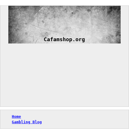
Skip
to
content
Cafamshop.org
Home
Gambling Blog