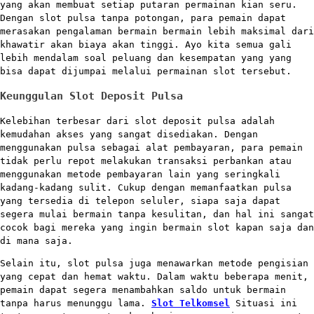
yang akan membuat setiap putaran permainan kian seru.
Dengan slot pulsa tanpa potongan, para pemain dapat
merasakan pengalaman bermain bermain lebih maksimal dari
khawatir akan biaya akan tinggi. Ayo kita semua gali
lebih mendalam soal peluang dan kesempatan yang yang
bisa dapat dijumpai melalui permainan slot tersebut.
Keunggulan Slot Deposit Pulsa
Kelebihan terbesar dari slot deposit pulsa adalah
kemudahan akses yang sangat disediakan. Dengan
menggunakan pulsa sebagai alat pembayaran, para pemain
tidak perlu repot melakukan transaksi perbankan atau
menggunakan metode pembayaran lain yang seringkali
kadang-kadang sulit. Cukup dengan memanfaatkan pulsa
yang tersedia di telepon seluler, siapa saja dapat
segera mulai bermain tanpa kesulitan, dan hal ini sangat
cocok bagi mereka yang ingin bermain slot kapan saja dan
di mana saja.
Selain itu, slot pulsa juga menawarkan metode pengisian
yang cepat dan hemat waktu. Dalam waktu beberapa menit,
pemain dapat segera menambahkan saldo untuk bermain
tanpa harus menunggu lama.
Slot Telkomsel
Situasi ini