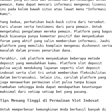
pemain. Kamu dapat mencari informasi mengenai lisensi
ini pada kolom bawah situs atau lewat menu "Informasi
Kami".
Yang kedua, perhatikan baik-baik citra dari tersebut.
Cari ulasan serta testimoni dari para pemain. Untuk
mengetahui pengalaman mereka pemain. Platform yang bagus
baik biasanya punya komentar positif dan menyediakan
forum yang aktif yang salin memberikan informasi. Jauhi
platform yang memiliki komplain mengenai dishonest serta
masalah dalam proses penarikan dana.
Terakhir, cek platform menyediakan beberapa metode
deposit yang memudahkan kamu. Platform slot deposit
pulsa wajib mendukung layanan seperti slot deposit
indosat serta slot tri untuk memberikan fleksibilitas
dalam bertransaksi. Selain itu, carilah platform yang
juga menawarkan permainan slot pulsa tanpa biaya
tambahan sehingga Anda dapat mendapatkan keuntungan
maksimal dari setiap setiap bet yang pasang.
Tips Menang Tinggi di Permainan Slot Indosat
Untuk memperbesar kemungkinan Anda berhasil banyak di