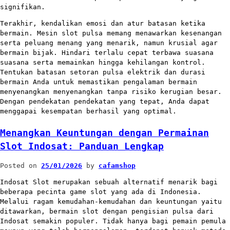
signifikan.
Terakhir, kendalikan emosi dan atur batasan ketika
bermain. Mesin slot pulsa memang menawarkan kesenangan
serta peluang menang yang menarik, namun krusial agar
bermain bijak. Hindari terlalu cepat terbawa suasana
suasana serta memainkan hingga kehilangan kontrol.
Tentukan batasan setoran pulsa elektrik dan durasi
bermain Anda untuk memastikan pengalaman bermain
menyenangkan menyenangkan tanpa risiko kerugian besar.
Dengan pendekatan pendekatan yang tepat, Anda dapat
menggapai kesempatan berhasil yang optimal.
Menangkan Keuntungan dengan Permainan
Slot Indosat: Panduan Lengkap
Posted on
25/01/2026
by
cafamshop
Indosat Slot merupakan sebuah alternatif menarik bagi
beberapa pecinta game slot yang ada di Indonesia.
Melalui ragam kemudahan-kemudahan dan keuntungan yaitu
ditawarkan, bermain slot dengan pengisian pulsa dari
Indosat semakin populer. Tidak hanya bagi pemain pemula