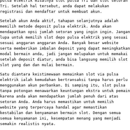
pulsa elektrik misalnya slot pulsa Tri dan slot setoran
Tri. Setelah hal tersebut, anda dapat melakukan
registrasi dan mendaftar untuk membuat akun.
Setelah akun Anda aktif, tahapan selanjutnya adalah
memilih metode deposit pulsa elektrik. Anda akan
mendapatkan opsi jumlah setoran yang ingin ingin. Jangan
lupa untuk memilih slot depo pulsa elektrik yang sesuai
sesuai anggaran anggaran Anda. Banyak besar website
serta memberikan imbalan deposit yang dapat meningkatkan
modal bermain anda, jadi jangan melupakan untuk memakai
setelah deposit diatur, anda bisa langsung memilih slot
slot yang dan dan mulai bermain.
Satu diantara keistimewaan memainkan slot via pulsa
elektrik ialah kemudahan bertransaksi tanpa harus perlu
menggunakan akun perbankan. Di samping itu, slot pulsa
tanpa potongan menawarkan keuntungan ekstra untuk pemain
karena anda akan mendapatkan jumlah penuh dari atas
setoran Anda. Anda harus memastikan untuk memilih
website yang terpercaya handal agar memastikan
kestabilan dan kenyamanan bermain slot. Dengan semua
semua kenyamanan ini, kesempatan menang yang menjadi
semakin realistis nyata.