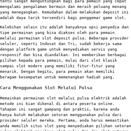
tentu sangat menguntungkan bagi para pemain yang cepat
mengalami pengalaman bermain dan meraih peluang menang
yang menegangkan. Kemudahan dalam melakukan deposit ini
adalah daya tarik tersendiri bagi penggemar game slot.
Kelebihan selain itu adalah banyaknya opsi penyedia dan
tipe permainan yang bisa diakses oleh para pemain
melalui permainan slot deposit pulsa. Beberapa provider
seluler, seperti Indosat dan Tri, sudah bekerja sama
dengan platform game untuk menyediakan servis yang
responsif dan bisa diandalkan. Ini memberikan berbagai
pilihan kepada para pemain, mulai dari slot klasik
sampai slot modern yang memiliki fitur-fitur yang
menarik. Dengan begitu, para pemain akan memiliki
beragam kesempatan untuk memenangkan hadiah yang.
Cara Menggunakan Slot Melalui Pulsa
Memainkan permainan slot melalui pulsa elektrik adalah
metode ini kian dikenal di antara peserta online.
Tahapan ini sangat gampang dan praktis, karena anda
hanya butuh melakukan setoran menggunakan pulsa dari
provider seluler mereka. Pertama, anda harus memastikan
anda memilih situs slot yang menyediakan pilihan setoran