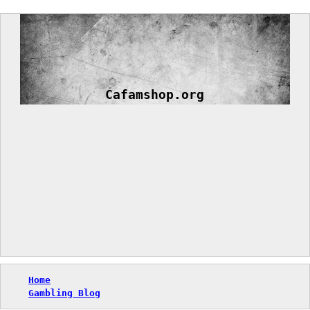
Skip
to
content
Cafamshop.org
Home
Gambling Blog