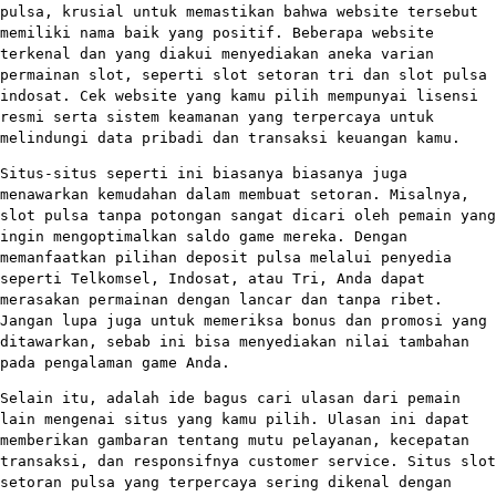
pulsa, krusial untuk memastikan bahwa website tersebut
memiliki nama baik yang positif. Beberapa website
terkenal dan yang diakui menyediakan aneka varian
permainan slot, seperti slot setoran tri dan slot pulsa
indosat. Cek website yang kamu pilih mempunyai lisensi
resmi serta sistem keamanan yang terpercaya untuk
melindungi data pribadi dan transaksi keuangan kamu.
Situs-situs seperti ini biasanya biasanya juga
menawarkan kemudahan dalam membuat setoran. Misalnya,
slot pulsa tanpa potongan sangat dicari oleh pemain yang
ingin mengoptimalkan saldo game mereka. Dengan
memanfaatkan pilihan deposit pulsa melalui penyedia
seperti Telkomsel, Indosat, atau Tri, Anda dapat
merasakan permainan dengan lancar dan tanpa ribet.
Jangan lupa juga untuk memeriksa bonus dan promosi yang
ditawarkan, sebab ini bisa menyediakan nilai tambahan
pada pengalaman game Anda.
Selain itu, adalah ide bagus cari ulasan dari pemain
lain mengenai situs yang kamu pilih. Ulasan ini dapat
memberikan gambaran tentang mutu pelayanan, kecepatan
transaksi, dan responsifnya customer service. Situs slot
setoran pulsa yang terpercaya sering dikenal dengan