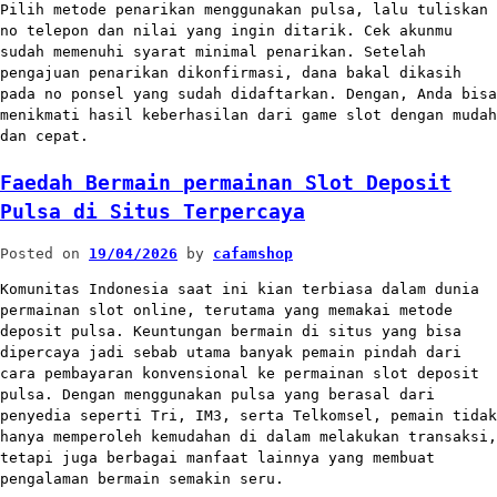
Pilih metode penarikan menggunakan pulsa, lalu tuliskan
no telepon dan nilai yang ingin ditarik. Cek akunmu
sudah memenuhi syarat minimal penarikan. Setelah
pengajuan penarikan dikonfirmasi, dana bakal dikasih
pada no ponsel yang sudah didaftarkan. Dengan, Anda bisa
menikmati hasil keberhasilan dari game slot dengan mudah
dan cepat.
Faedah Bermain permainan Slot Deposit
Pulsa di Situs Terpercaya
Posted on
19/04/2026
by
cafamshop
Komunitas Indonesia saat ini kian terbiasa dalam dunia
permainan slot online, terutama yang memakai metode
deposit pulsa. Keuntungan bermain di situs yang bisa
dipercaya jadi sebab utama banyak pemain pindah dari
cara pembayaran konvensional ke permainan slot deposit
pulsa. Dengan menggunakan pulsa yang berasal dari
penyedia seperti Tri, IM3, serta Telkomsel, pemain tidak
hanya memperoleh kemudahan di dalam melakukan transaksi,
tetapi juga berbagai manfaat lainnya yang membuat
pengalaman bermain semakin seru.