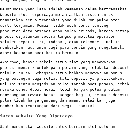
Keuntungan yang lain adalah keamanan dalam bertransaksi.
Website slot terpercaya memanfaatkan sistem untuk
memastikan semua transaksi yang dilakukan pulsa aman
serta terjamin. Pemain tidak usah cemas tentang
pencurian data pribadi atau saldo pribadi, karena setiap
proses dijalankan secara langsung melalui operator
seluler seperti Tri, Indosat, atau Telkomsel. Hal ini
memberikan rasa aman bagi para pemain yang mengutamakan
aspek keamanan saat ketika bermain.
Akhirnya, banyak sekali situs slot yang menawarkan
promosi menarik untuk para pemain yang melakukan deposit
melalui pulsa. Sebagian situs bahkan menawarkan bonus
yang potongan bagi setiap kali deposit yang dilakukan.
Hal ini tentu menjadikan nilai tambah buat pemain, sebab
mereka semua dapat meraih lebih banyak peluang dalam
memenangkan reward besar. Dengan begitu, bermain deposit
pulsa tidak hanya gampang dan aman, melainkan juga
memberikan keuntungan dari segi finansial.
Saran Website Yang Dipercaya
Saat menentukan website untuk bermain slot setoran