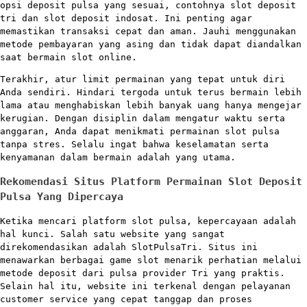
opsi deposit pulsa yang sesuai, contohnya slot deposit
tri dan slot deposit indosat. Ini penting agar
memastikan transaksi cepat dan aman. Jauhi menggunakan
metode pembayaran yang asing dan tidak dapat diandalkan
saat bermain slot online.
Terakhir, atur limit permainan yang tepat untuk diri
Anda sendiri. Hindari tergoda untuk terus bermain lebih
lama atau menghabiskan lebih banyak uang hanya mengejar
kerugian. Dengan disiplin dalam mengatur waktu serta
anggaran, Anda dapat menikmati permainan slot pulsa
tanpa stres. Selalu ingat bahwa keselamatan serta
kenyamanan dalam bermain adalah yang utama.
Rekomendasi Situs Platform Permainan Slot Deposit
Pulsa Yang Dipercaya
Ketika mencari platform slot pulsa, kepercayaan adalah
hal kunci. Salah satu website yang sangat
direkomendasikan adalah SlotPulsaTri. Situs ini
menawarkan berbagai game slot menarik perhatian melalui
metode deposit dari pulsa provider Tri yang praktis.
Selain hal itu, website ini terkenal dengan pelayanan
customer service yang cepat tanggap dan proses