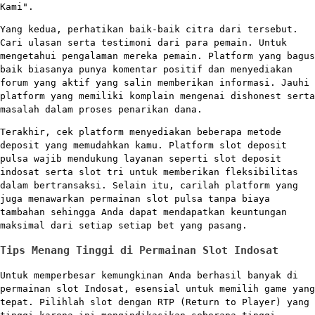
Kami".
Yang kedua, perhatikan baik-baik citra dari tersebut.
Cari ulasan serta testimoni dari para pemain. Untuk
mengetahui pengalaman mereka pemain. Platform yang bagus
baik biasanya punya komentar positif dan menyediakan
forum yang aktif yang salin memberikan informasi. Jauhi
platform yang memiliki komplain mengenai dishonest serta
masalah dalam proses penarikan dana.
Terakhir, cek platform menyediakan beberapa metode
deposit yang memudahkan kamu. Platform slot deposit
pulsa wajib mendukung layanan seperti slot deposit
indosat serta slot tri untuk memberikan fleksibilitas
dalam bertransaksi. Selain itu, carilah platform yang
juga menawarkan permainan slot pulsa tanpa biaya
tambahan sehingga Anda dapat mendapatkan keuntungan
maksimal dari setiap setiap bet yang pasang.
Tips Menang Tinggi di Permainan Slot Indosat
Untuk memperbesar kemungkinan Anda berhasil banyak di
permainan slot Indosat, esensial untuk memilih game yang
tepat. Pilihlah slot dengan RTP (Return to Player) yang