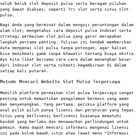
seluk beluk slot deposit pulsa serta beragam pilihan
yang dapat diakses, seperti Tri slot serta situs slot
pulsa.
Bagi Anda yang berminat dalam menguji peruntungan dalam
alam slot, mengetahui cara deposit pulsa Indosat serta
strategi permainan slot pulsa yang gacor merupakan
langkah pertama penting. Tulisan ini hendak memberikan
data mengenai slot pulsa tanpa potongan, agar kalian
bisa menikmati game tanpa khawatir tentang biaya ekstra.
Ayo kita lihat bersama cara-cara dalam menangkan besar
dari Indosat slot serta nikmati kegembiraan di dalam
setiap kali putaran.
Metode Mencari Website Slot Pulsa Terpercaya
Memilih platform permainan slot pulsa terpercaya sangat
penting untuk memastikan pengalaman bermain yang aman
dan menyenangkan. Yang pertama, periksa platform yang
asal pilih pilih punya lisensi dan peraturan yang tegas.
Situs yang berlisensi berlisensi biasanya mematuhi
kaidah yang berlaku dan menawarkan perlindungan untuk
pemain. Kamu dapat mencari informasi mengenai lisensi
ini pada kolom bawah situs atau lewat menu "Informasi