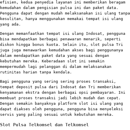
efisien, kedua penyedia layanan ini memberikan beragam
kemudahan dalam pengisian pulsa ini dan paket data.
Pengguna dapat dengan mudah melaksanakan isi ulang tanpa
kesulitan, hanya menggunakan memakai tempat isi ulang
yang ada.
Dengan memanfaatkan tempat isi ulang Indosat, pengguna
bisa mendapatkan berbagai penawaran menarik, seperti
diskon hingga bonus kuota. Selain itu, slot pulsa Tri
juga juga menawarkan kemudahan akses bagi penggunanya
dalam mendapatkan paket data yang sesuai dengan
kebutuhan mereka. Keberadaan slot ini semakin
mempermudah lagi pelanggan di dalam melaksanakan
rutinitas harian tanpa kendala.
Bagi pengguna yang sering sering proses transaksi,
tempat deposit pulsa dari Indosat dan Tri memberikan
kenyamanan ekstra dengan berbagai opsi pembayaran. Ini
membuat proses transaksi jadi lebih mudah dan cepat.
Dengan semakin banyaknya platform slot isi ulang yang
dapat diakses oleh pengguna, pengguna bisa menyeleksi
servis yang paling sesuai untuk kebutuhan mereka.
Slot Pulsa Telkomsel dan Telkomsel