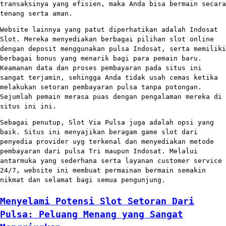
transaksinya yang efisien, maka Anda bisa bermain secara
tenang serta aman.
Website lainnya yang patut diperhatikan adalah Indosat
Slot. Mereka menyediakan berbagai pilihan slot online
dengan deposit menggunakan pulsa Indosat, serta memiliki
berbagai bonus yang menarik bagi para pemain baru.
Keamanan data dan proses pembayaran pada situs ini
sangat terjamin, sehingga Anda tidak usah cemas ketika
melakukan setoran pembayaran pulsa tanpa potongan.
Sejumlah pemain merasa puas dengan pengalaman mereka di
situs ini ini.
Sebagai penutup, Slot Via Pulsa juga adalah opsi yang
baik. Situs ini menyajikan beragam game slot dari
penyedia provider uyg terkenal dan menyediakan metode
pembayaran dari pulsa Tri maupun Indosat. Melalui
antarmuka yang sederhana serta layanan customer service
24/7, website ini membuat permainan bermain semakin
nikmat dan selamat bagi semua pengunjung.
Menyelami Potensi Slot Setoran Dari
Pulsa: Peluang Menang yang Sangat