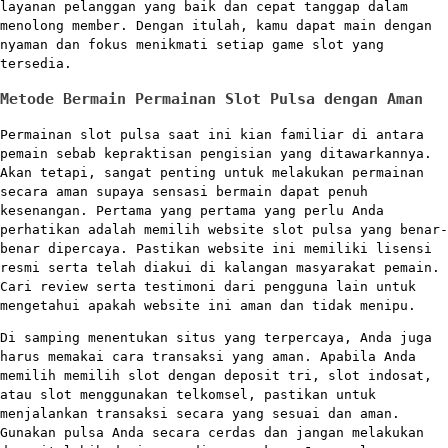
layanan pelanggan yang baik dan cepat tanggap dalam
menolong member. Dengan itulah, kamu dapat main dengan
nyaman dan fokus menikmati setiap game slot yang
tersedia.
Metode Bermain Permainan Slot Pulsa dengan Aman
Permainan slot pulsa saat ini kian familiar di antara
pemain sebab kepraktisan pengisian yang ditawarkannya.
Akan tetapi, sangat penting untuk melakukan permainan
secara aman supaya sensasi bermain dapat penuh
kesenangan. Pertama yang pertama yang perlu Anda
perhatikan adalah memilih website slot pulsa yang benar-
benar dipercaya. Pastikan website ini memiliki lisensi
resmi serta telah diakui di kalangan masyarakat pemain.
Cari review serta testimoni dari pengguna lain untuk
mengetahui apakah website ini aman dan tidak menipu.
Di samping menentukan situs yang terpercaya, Anda juga
harus memakai cara transaksi yang aman. Apabila Anda
memilih memilih slot dengan deposit tri, slot indosat,
atau slot menggunakan telkomsel, pastikan untuk
menjalankan transaksi secara yang sesuai dan aman.
Gunakan pulsa Anda secara cerdas dan jangan melakukan