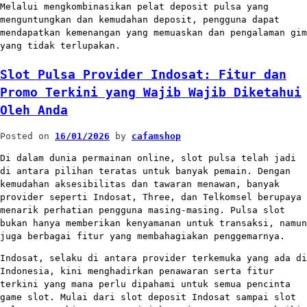
Melalui mengkombinasikan pelat deposit pulsa yang
menguntungkan dan kemudahan deposit, pengguna dapat
mendapatkan kemenangan yang memuaskan dan pengalaman gim
yang tidak terlupakan.
Slot Pulsa Provider Indosat: Fitur dan
Promo Terkini yang Wajib Wajib Diketahui
Oleh Anda
Posted on
16/01/2026
by
cafamshop
Di dalam dunia permainan online, slot pulsa telah jadi
di antara pilihan teratas untuk banyak pemain. Dengan
kemudahan aksesibilitas dan tawaran menawan, banyak
provider seperti Indosat, Three, dan Telkomsel berupaya
menarik perhatian pengguna masing-masing. Pulsa slot
bukan hanya memberikan kenyamanan untuk transaksi, namun
juga berbagai fitur yang membahagiakan penggemarnya.
Indosat, selaku di antara provider terkemuka yang ada di
Indonesia, kini menghadirkan penawaran serta fitur
terkini yang mana perlu dipahami untuk semua pencinta
game slot. Mulai dari slot deposit Indosat sampai slot