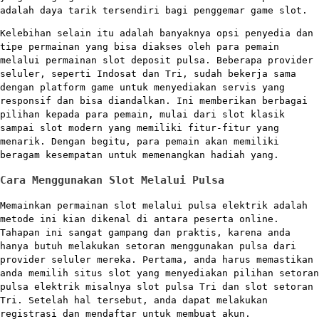
adalah daya tarik tersendiri bagi penggemar game slot.
Kelebihan selain itu adalah banyaknya opsi penyedia dan
tipe permainan yang bisa diakses oleh para pemain
melalui permainan slot deposit pulsa. Beberapa provider
seluler, seperti Indosat dan Tri, sudah bekerja sama
dengan platform game untuk menyediakan servis yang
responsif dan bisa diandalkan. Ini memberikan berbagai
pilihan kepada para pemain, mulai dari slot klasik
sampai slot modern yang memiliki fitur-fitur yang
menarik. Dengan begitu, para pemain akan memiliki
beragam kesempatan untuk memenangkan hadiah yang.
Cara Menggunakan Slot Melalui Pulsa
Memainkan permainan slot melalui pulsa elektrik adalah
metode ini kian dikenal di antara peserta online.
Tahapan ini sangat gampang dan praktis, karena anda
hanya butuh melakukan setoran menggunakan pulsa dari
provider seluler mereka. Pertama, anda harus memastikan
anda memilih situs slot yang menyediakan pilihan setoran
pulsa elektrik misalnya slot pulsa Tri dan slot setoran
Tri. Setelah hal tersebut, anda dapat melakukan
registrasi dan mendaftar untuk membuat akun.