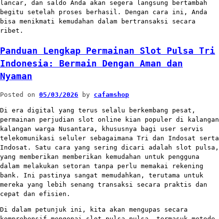
lancar, dan saldo Anda akan segera langsung bertambah
begitu setelah proses berhasil. Dengan cara ini, Anda
bisa menikmati kemudahan dalam bertransaksi secara
ribet.
Panduan Lengkap Permainan Slot Pulsa Tri
Indonesia: Bermain Dengan Aman dan
Nyaman
Posted on
05/03/2026
by
cafamshop
Di era digital yang terus selalu berkembang pesat,
permainan perjudian slot online kian populer di kalangan
kalangan warga Nusantara, khususnya bagi user servis
telekomunikasi seluler sebagaimana Tri dan Indosat serta
Indosat. Satu cara yang sering dicari adalah slot pulsa,
yang memberikan memberikan kemudahan untuk pengguna
dalam melakukan setoran tanpa perlu memakai rekening
bank. Ini pastinya sangat memudahkan, terutama untuk
mereka yang lebih senang transaksi secara praktis dan
cepat dan efisien.
Di dalam petunjuk ini, kita akan mengupas secara
komprehensif mengenai slot pulsa pulsa, termasuk metode