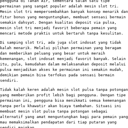
pengguna di Tanah Air, sementara salah satu tipe
permainan yang sangat populer adalah mesin slot tri.
Mesin slot tri mempersembahkan banyak konsep menarik dan
fitur bonus yang menguntungkan, membuat sensasi bermain
semakin dahsyat. Dengan kualitas deposit via pulsa,
mesin slot tri menjadi favorit beberapa pemain yang
mencari metode praktis untuk bertaruh tanpa kesulitan.
Di samping slot tri, ada juga slot indosat yang tidak
kalah menarik. Melalui pilihan permainan yang beragam
dan memberikan peluang yang besar untuk meraih
kemenangan, slot indosat menjadi favorit banyak. Selain
itu, pula, kemudahan dalam melaksanakan deposit melalui
pulsa menjadikan akses ke permainan ini semakin mudah,
demikian pemain bisa terfokus pada sensasi bermain
sendiri.
Tidak kalah keren adalah mesin slot pulsa tanpa potongan
yang memberikan profit lebih bagi pengguna. Dengan tipe
permainan ini, pengguna bisa menikmati semua kemenangan
tanpa perlu khawatir akan biaya tambahan. Situasi ini
membuat mesin slot pulsa tanpa potongan sebagai
alternatif yang amat menguntungkan bagi para pemain yang
mau memaksimalkan pendapatan dari tiap putaran yang
sendiri mainkan.