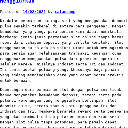
Menggiurkan
Posted on
14/02/2026
by
cafamshop
Di dalam permainan daring, slot yang menggunakan deposit
pulsa semakin terkenal di antara para penggemar. Dengan
kemudahan yang yang, para pemain kini dapat menikmati
berbagai jenis-jenis permainan slot online tanpa harus
repot dari tahapan deposit yang terlalu kompleks. Slot
menggunakan pulsa adalah solusi utama untuk memungkinkan
para pemain agar melaksanakan transaksi keuangan cuma
menggunakan menggunakan pulsa dari provider operator
seluler mereka, misalnya Indosat serta Tri dan Indosat.
Ini tentu adalah peluang yang, khususnya bagi pemain
yang sedang menginginkan cara yang cepat serta praktis
untuk bermain.
Keuntungan dari permainan slot dengan pulsa ini tidak
hanya menyangkut kemudahan deposit, tetapi serta pada
potensi kemenangan yang menggiurkan berlimpah. Slot
deposit pulsa, secara khusus untuk pengguna Tri dan
Indosat dan Tri, membawa beraneka reward serta penawaran
yang akan membuat setiap putaran permainan kian seru.
Dengan slot pulsa tanpa potongan, para pemain dapat
merasakan pengalaman bermain bermain lebih maksimal dari