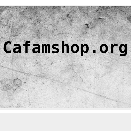
Cafamshop.org