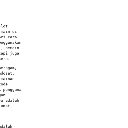
slot
rmain di
ari cara
enggunakan
l, pemain
tapi juga
seru.
beragam,
ndosat.
rmainan
tode
k pengguna
gan
ya adalah
lamat.
adalah