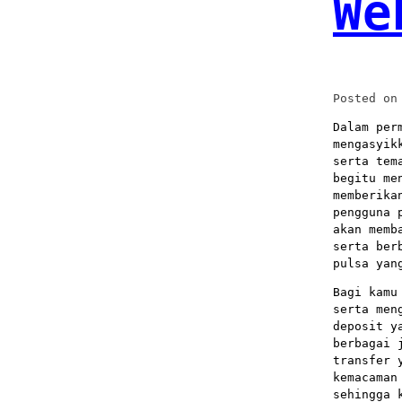
We
Posted o
Dalam per
mengasyik
serta tem
begitu me
memberika
pengguna 
akan memb
serta ber
pulsa yan
Bagi kamu
serta men
deposit y
berbagai 
transfer 
kemacaman
sehingga 