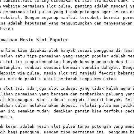
a administrasi sering dikenakan di atas transaksi bank. 
n website permainan slot pulsa, penting adalah mencari y
n permainan slot pulsa yang tidak potongan agar setiap d
 maksimal. Dengan segenap manfaat tersebut, bermain perm
lsa adalah keputusan yang menguntungkan dan menyenangkan
dividu.
rmainan Mesin Slot Populer
 online kian disukai oleh banyak sesuai pengguna di Tana
 salah satu tipe permainan yang sangat populer adalah me
n slot tri mempersembahkan banyak konsep menarik dan fit
untungkan, membuat sensasi bermain semakin dahsyat. Deng
deposit via pulsa, mesin slot tri menjadi favorit bebera
ari metode praktis untuk bertaruh tanpa kesulitan.
g slot tri, ada juga slot indosat yang tidak kalah menar
ilihan permainan yang beragam dan memberikan peluang yan
aih kemenangan, slot indosat menjadi favorit banyak. Sel
udahan dalam melaksanakan deposit melalui pulsa menjadik
nan ini semakin mudah, demikian pemain bisa terfokus pad
endiri.
ah keren adalah mesin slot pulsa tanpa potongan yang mem
bih bagi pengguna. Dengan tipe permainan ini, pengguna b