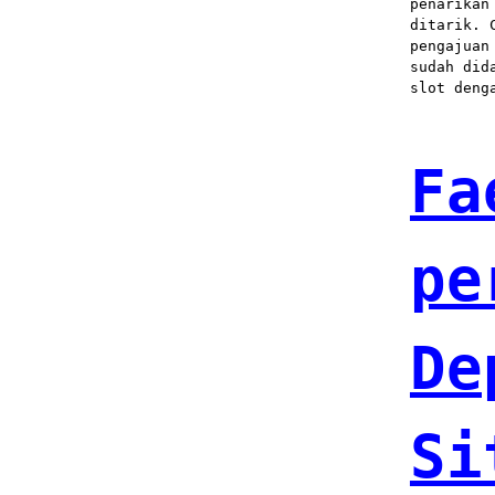
penarikan
ditarik. 
pengajuan
sudah did
slot deng
Fa
pe
De
Si