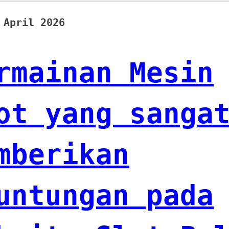
:
April 2026
rmainan Mesin
ot yang sanga
mberikan
untungan pada