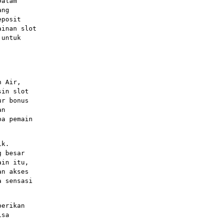
Dalam
ang
eposit
ainan slot
 untuk
h Air,
sin slot
ur bonus
an
pa pemain
ik.
g besar
ain itu,
an akses
a sensasi
berikan
isa